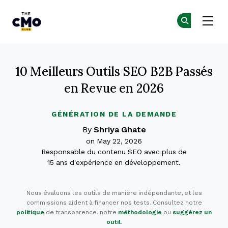
The CMO
Re
Re
Skip to main content
10 Meilleurs Outils SEO B2B Passés
en Revue en 2026
GÉNÉRATION DE LA DEMANDE
By
Shriya Ghate
on May 22, 2026
Responsable du contenu SEO avec plus de
15 ans d'expérience en développement.
Nous évaluons les outils de manière indépendante, et les
commissions aident à financer nos tests. Consultez notre
politique
de transparence, notre
méthodologie
ou
suggérez un
outil
.