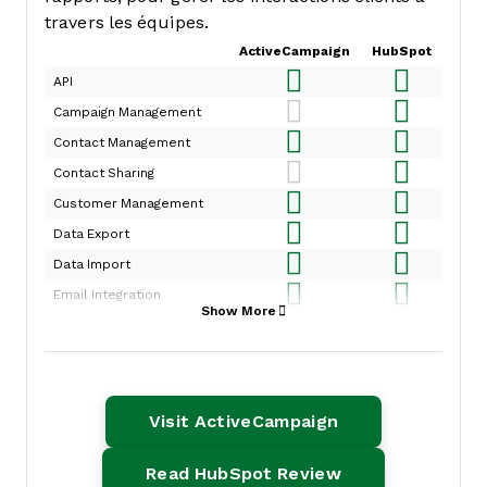
travers les équipes.
ActiveCampaign
HubSpot
API
Campaign Management
Contact Management
Contact Sharing
Customer Management
Data Export
Data Import
Email Integration
Show More
External Integrations
Lead Management
Lead Scoring
Marketing Automation
Opens New Win
Visit ActiveCampaign
Multi-User
Opens New Win
Read HubSpot Review
Notifications