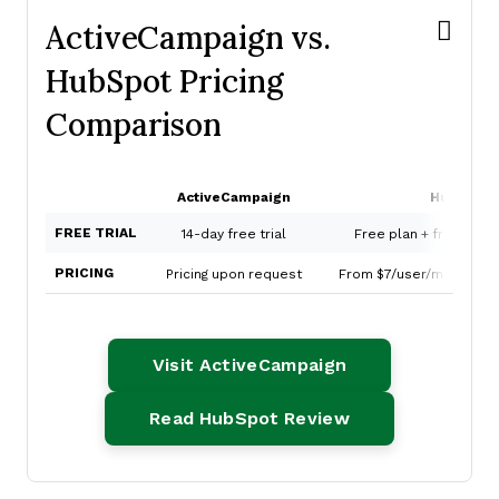
ActiveCampaign vs.
HubSpot Pricing
Comparison
ActiveCampaign
HubSpot
FREE TRIAL
14-day free trial
Free plan + free demo
PRICING
Pricing upon request
From $7/user/month (bil
Opens New Win
Visit ActiveCampaign
Opens New Win
Read HubSpot Review