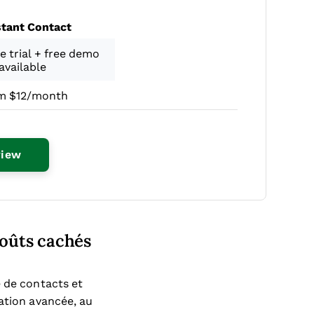
tant Contact
e trial + free demo
available
m $12/month
Opens New Window
view
Coûts cachés
e de contacts et
ation avancée, au