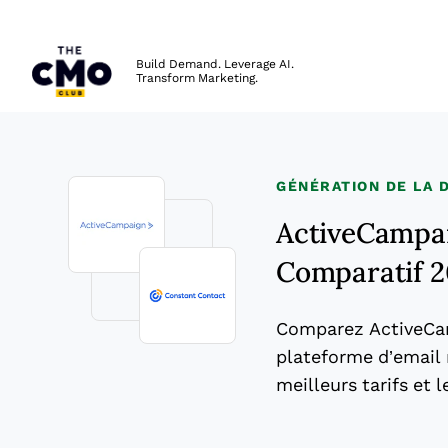
The CMO
Build Demand. Leverage AI.
Transform Marketing.
Skip to main content
GÉNÉRATION DE LA
ActiveCampai
Comparatif 
Comparez ActiveCam
plateforme d’email 
meilleurs tarifs et 