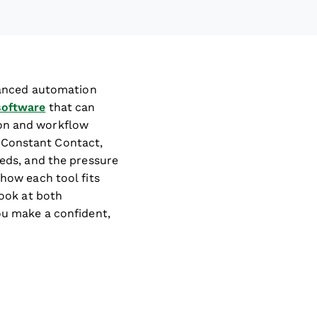
anced automation
software
that can
ion and workflow
 Constant Contact,
eeds, and the pressure
 how each tool fits
look at both
ou make a confident,