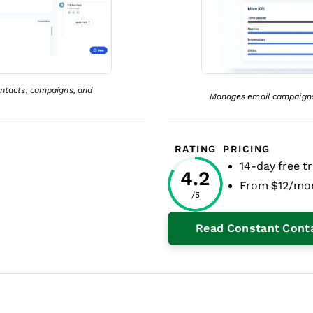
ntacts, campaigns, and
Manages email campaigns
RATING
PRICING
14-day free tr
4.2
From $12/mo
/5
ndow
Read Constant Cont