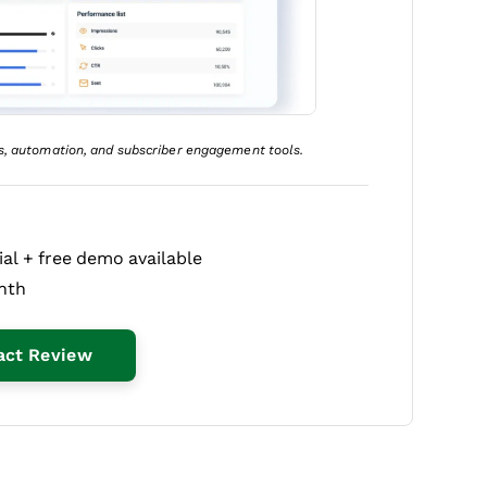
, automation, and subscriber engagement tools.
ial + free demo available
nth
Opens New Window
act Review