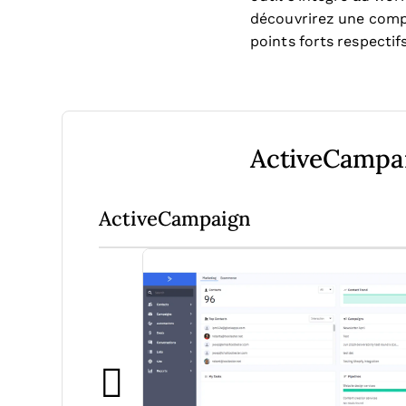
découvrirez une compa
points forts respectif
ActiveCampai
ActiveCampaign