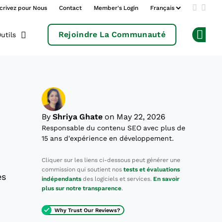
crivez pour Nous
Contact
Member's Login
Add us 
Follo
Rejoindre La Communauté
utils
Op
By
Shriya Ghate
on May 22, 2026
Responsable du contenu SEO avec plus de
15 ans d'expérience en développement.
Cliquer sur les liens ci-dessous peut générer une
commission qui soutient nos
tests et évaluations
es
indépendants
des logiciels et services.
En savoir
plus sur notre transparence
.
Why Trust Our Reviews?