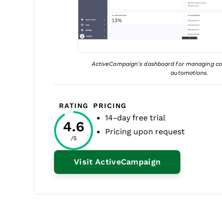
ActiveCampaign’s dashboard for managing co
automations.
RATING
PRICING
14-day free trial
4.6
Pricing upon request
/5
Opens New Wi
Visit ActiveCampaign