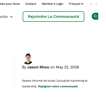
ivez pour Nous
Contact
Member's Login
Add us o
Follow
Rejoindre La Communauté
utils
Op
By
Jason Khoo
on May 22, 2026
Restez informé de toute l’actualité marketing et
leadership.
Rejoignez notre communauté