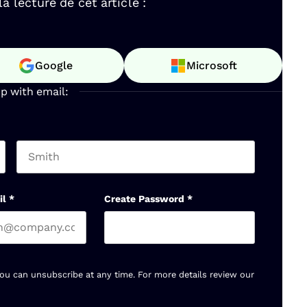
 lecture de cet article :
Google
Microsoft
up with email:
Last name
il
*
Create Password
*
You can unsubscribe at any time. For more details review our