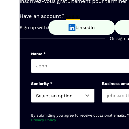
Inscrivez-vous gratuitement pour terminer la
Have an account?
Log In
Sign up with:
LinkedIn
Or sign 
Name
*
First name
Seniority
*
Business ema
By submitting you agree to receive occasional emails. 
Privacy Policy
.