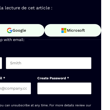
 lecture de cet article :
Google
Microsoft
up with email:
Last name
il
*
Create Password
*
You can unsubscribe at any time. For more details review our