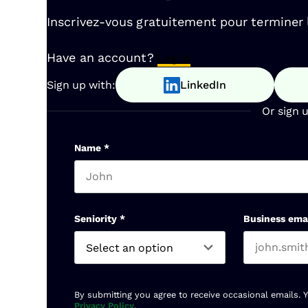
Inscrivez-vous gratuitement pour terminer la
Have an account?
Log In
Sign up with:
LinkedIn
Or sign 
Name
*
First name
Seniority
*
Business ema
By submitting you agree to receive occasional emails. 
Privacy Policy
.