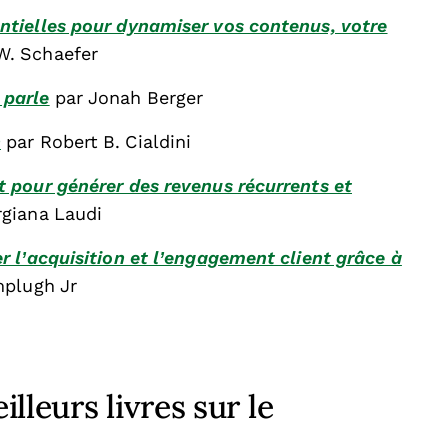
entielles pour dynamiser vos contenus, votre
W. Schaefer
 parle
par Jonah Berger
n
par Robert B. Cialdini
t pour générer des revenus récurrents et
rgiana Laudi
er l’acquisition et l’engagement client grâce à
mplugh Jr
lleurs livres sur le