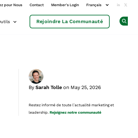
ez pour Nous
Contact
Member's Login
Add us o
Follow
Rejoindre La Communauté
utils
Op
By
Sarah Tolle
on May 25, 2026
Restez informé de toute l’actualité marketing et
leadership.
Rejoignez notre communauté