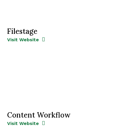
Filestage
Opens new window
Opens New Window
Visit Website
Content Workflow
Opens new window
Opens New Window
Visit Website