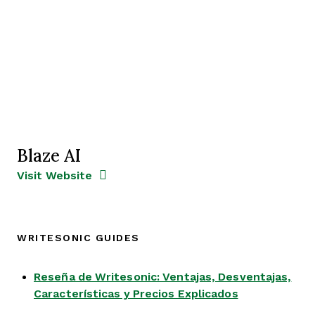
Blaze AI
Opens new window
Opens New Window
Visit Website
WRITESONIC GUIDES
Reseña de Writesonic: Ventajas, Desventajas,
Opens new w
Características y Precios Explicados