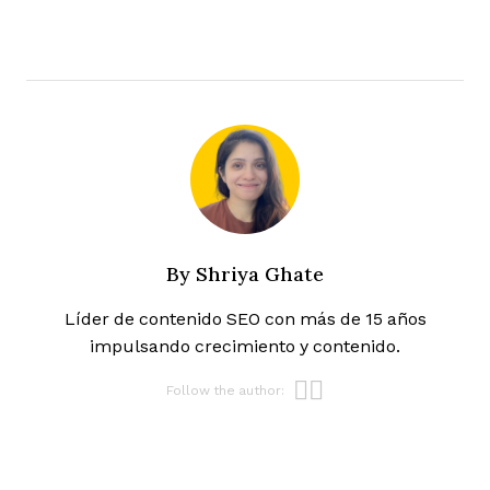
By
Shriya Ghate
Líder de contenido SEO con más de 15 años
impulsando crecimiento y contenido.
Opens new w
Opens new 
Follow the author: