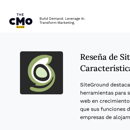
The CMO
Build Demand. Leverage AI.
Transform Marketing.
Skip to main content
Reseña de Si
Característic
SiteGround destaca
herramientas para si
Opens new window
web en crecimiento
que sus funciones d
empresas de alojam