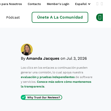
e para Nosotros
Contacto
Member's Login
Add us 
Follo
Únete A La Comunidad
Pódcast
Op
By
Amanda Jacques
on Jul 3, 2026
Los clics en los enlaces a continuación pueden
generar una comisión, lo cual apoya nuestra
evaluación y pruebas independientes
de software
y servicios.
Conoce más sobre cómo mantenemos
la transparencia
.
Why Trust Our Reviews?