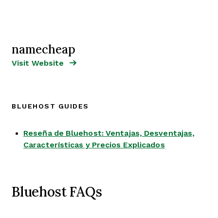
namecheap
Opens new window
Opens New Window
Visit Website
BLUEHOST GUIDES
Reseña de Bluehost: Ventajas, Desventajas,
Opens new w
Características y Precios Explicados
Bluehost FAQs