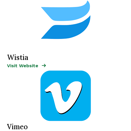
Wistia
Opens new window
Opens New Window
Visit Website
Vimeo