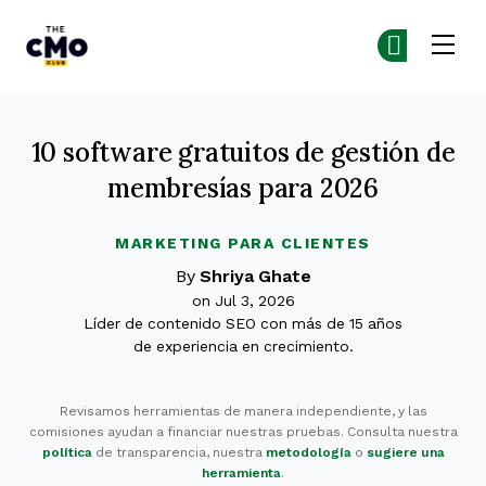
The CMO
Ún
Ún
Skip to main content
10 software gratuitos de gestión de
membresías para 2026
MARKETING PARA CLIENTES
By
Shriya Ghate
on Jul 3, 2026
Líder de contenido SEO con más de 15 años
de experiencia en crecimiento.
Revisamos herramientas de manera independiente, y las
comisiones ayudan a financiar nuestras pruebas. Consulta nuestra
política
de transparencia, nuestra
metodología
o
sugiere una
herramienta
.