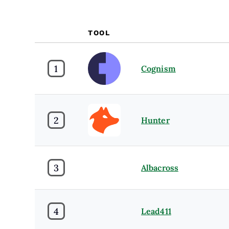
TOOL
1
Cognism
2
Hunter
3
Albacross
4
Lead411