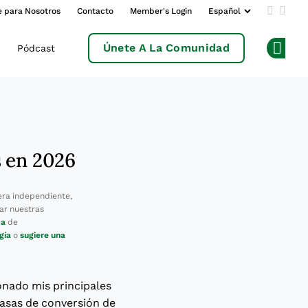
e para Nosotros
Contacto
Member's Login
Add us 
Follo
Únete A La Comunidad
Pódcast
Op
s en 2026
ra independiente,
ar nuestras
ca
de
gía
o
sugiere una
onado mis principales
tasas de conversión de