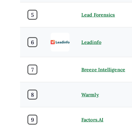
5
Lead Forensics
6
Leadinfo
7
Breeze Intelligence
8
Warmly
9
Factors.AI