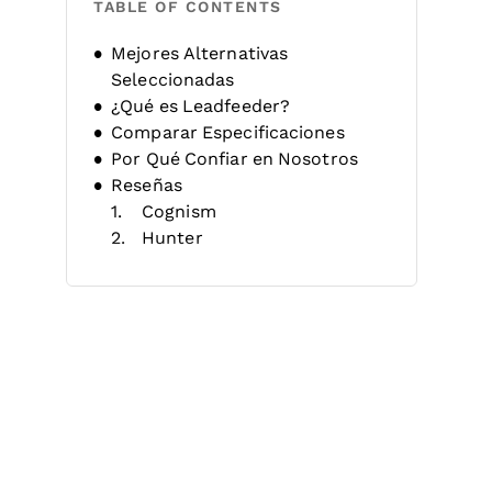
TABLE OF CONTENTS
Mejores Alternativas
Seleccionadas
¿Qué es Leadfeeder?
Comparar Especificaciones
Por Qué Confiar en Nosotros
Reseñas
Cognism
Hunter
Albacross
Lead411
Lead Forensics
Leadinfo
Breeze Intelligence
Warmly
Factors.AI
Salespanel
Otras Alternativas a Leadfeeder