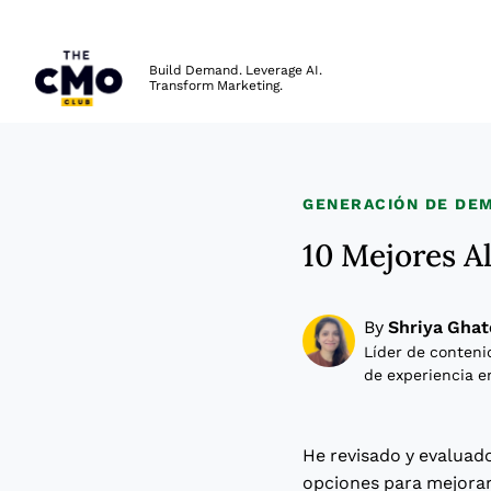
The CMO
Build Demand. Leverage AI.
Transform Marketing.
Skip to main content
GENERACIÓN DE DE
10 Mejores A
By
Shriya Ghat
Líder de conteni
de experiencia e
He revisado y evaluad
opciones para mejorar