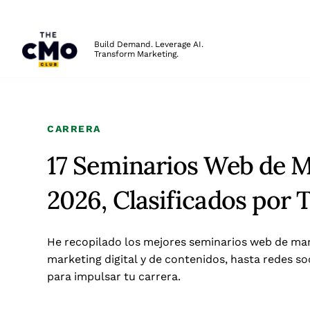
The CMO
Build Demand. Leverage AI.
Transform Marketing.
Skip to main content
CARRERA
17 Seminarios Web de M
2026, Clasificados por 
He recopilado los mejores seminarios web de ma
marketing digital y de contenidos, hasta redes s
para impulsar tu carrera.