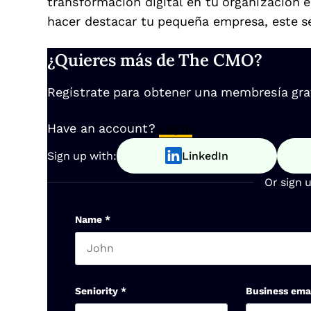
transformación digital en tu organización
hacer destacar tu pequeña empresa, este s
¿Quieres más de The CMO?
Regístrate para obtener una membresía gratu
Have an account?
Log In
Sign up with:
LinkedIn
Or sign 
Name
*
First name
Seniority
*
Business ema