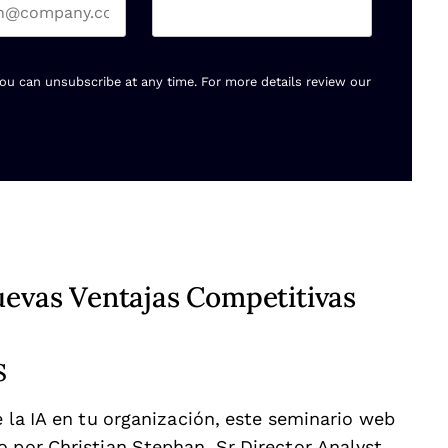
You can unsubscribe at any time. For more details review our
uevas Ventajas Competitivas
S
e la IA en tu organización, este seminario web
 por Christian Stephan, Sr Director Analyst,