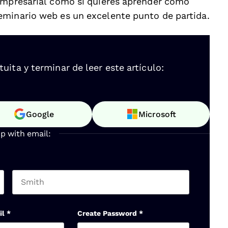
 empresarial como si quieres aprender cómo
eminario web es un excelente punto de partida.
ita y terminar de leer este artículo:
Google
Microsoft
up with email:
Last name
il
*
Create Password
*