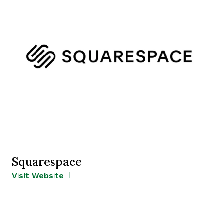
Squarespace
Opens new window
Opens New Window
Visit Website