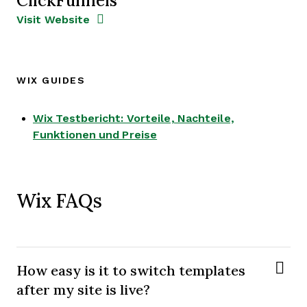
Opens new window
Opens New Window
Visit Website
WIX GUIDES
Wix Testbericht: Vorteile, Nachteile,
Opens new window
Funktionen und Preise
Wix FAQs
How easy is it to switch templates
after my site is live?