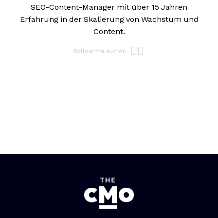
SEO-Content-Manager mit über 15 Jahren
Erfahrung in der Skalierung von Wachstum und
Content.
Opens new w
Opens new 
Follow the author: