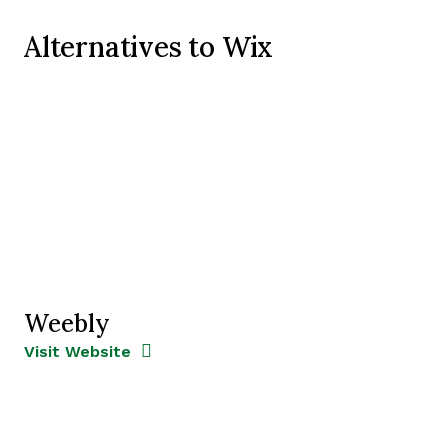
Alternatives to Wix
Weebly
Opens new window
Opens New Window
Visit Website