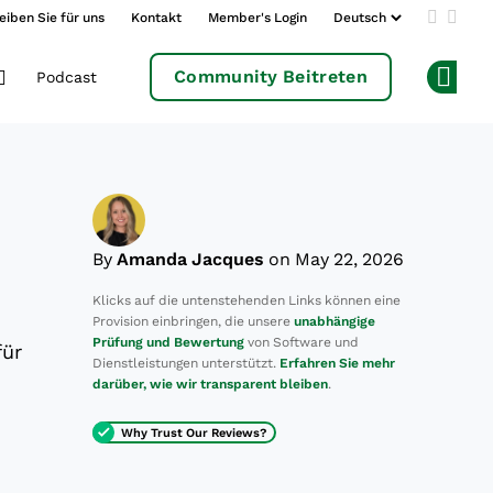
eiben Sie für uns
Kontakt
Member's Login
Add us 
Follo
Community Beitreten
Podcast
Op
By
Amanda Jacques
on May 22, 2026
Klicks auf die untenstehenden Links können eine
Provision einbringen, die unsere
unabhängige
Prüfung und Bewertung
von Software und
für
Dienstleistungen unterstützt.
Erfahren Sie mehr
darüber, wie wir transparent bleiben
.
Why Trust Our Reviews?