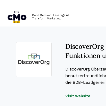
The CMO
Build Demand. Leverage AI.
Transform Marketing.
Skip to main content
DiscoverOrg T
Funktionen u
DiscoverOrg überzeu
benutzerfreundliche
Opens new window
die B2B-Leadgeneri
Opens n
Visit Website