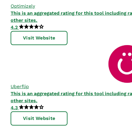
Optimizely
This is an aggregated rating for this tool including
other sites.
4.2
Visit Website
Uberflip
This is an aggregated rating for this tool including
other sites.
4.3
Visit Website