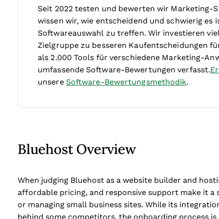
Seit 2022 testen und bewerten wir Marketing-S
wissen wir, wie entscheidend und schwierig es is
Softwareauswahl zu treffen.
Wir investieren v
Zielgruppe zu besseren Kaufentscheidungen fü
als 2.000 Tools für verschiedene Marketing-An
umfassende Software-Bewertungen verfasst.
Er
unsere
Software-Bewertungsmethodik
.
Bluehost Overview
When judging Bluehost as a website builder and hostin
affordable pricing, and responsive support make it a 
or managing small business sites. While its integrat
behind some competitors, the onboarding process is s