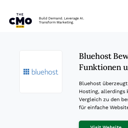
The CMO
Build Demand. Leverage AI.
Transform Marketing.
Skip to main content
Bluehost Bewe
Funktionen u
Bluehost überzeugt
Hosting, allerdings
Opens new window
Vergleich zu den be
für einfache Websi
Op
Visit Website