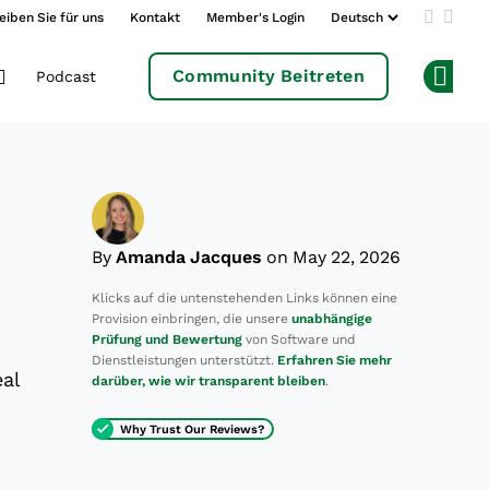
eiben Sie für uns
Kontakt
Member's Login
Add us 
Follo
Community Beitreten
Podcast
Op
By
Amanda Jacques
on May 22, 2026
Klicks auf die untenstehenden Links können eine
Provision einbringen, die unsere
unabhängige
Prüfung und Bewertung
von Software und
Dienstleistungen unterstützt.
Erfahren Sie mehr
eal
darüber, wie wir transparent bleiben
.
Why Trust Our Reviews?