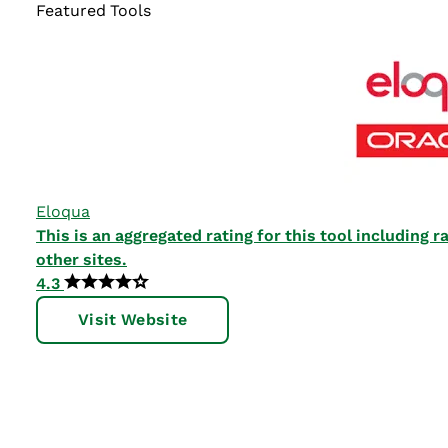
Featured Tools
Eloqua
This is an aggregated rating for this tool including
other sites.
4.3
Visit Website