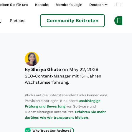
eiben Sie für uns
Kontakt
Member's Login
Add us 
Follo
Community Beitreten
Podcast
Op
By
Shriya Ghate
on May 22, 2026
SEO-Content-Manager mit 15+ Jahren
Wachstumserfahrung.
Klicks auf die untenstehenden Links können eine
Provision einbringen, die unsere
unabhängige
Prüfung und Bewertung
von Software und
Dienstleistungen unterstützt.
Erfahren Sie mehr
darüber, wie wir transparent bleiben
.
Why Trust Our Reviews?