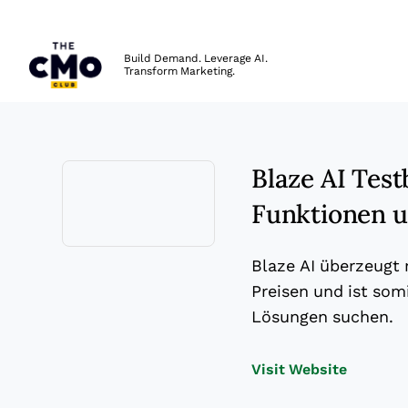
The CMO
Build Demand. Leverage AI.
Transform Marketing.
Skip to main content
Blaze AI Test
Funktionen u
Opens new window
Blaze AI überzeugt
Preisen und ist somi
Lösungen suchen.
Opens n
Visit Website