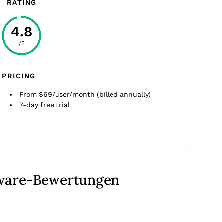
RATING
4.8
/5
PRICING
From $69/user/month (billed annually)
7-day free trial
tware-Bewertungen