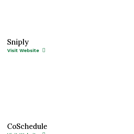
Sniply
Opens new window
Opens New Window
Visit Website
CoSchedule