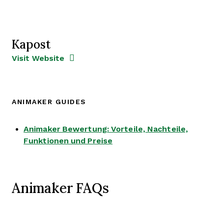
Kapost
Opens new window
Opens New Window
Visit Website
ANIMAKER GUIDES
Animaker Bewertung: Vorteile, Nachteile,
Opens new window
Funktionen und Preise
Animaker FAQs