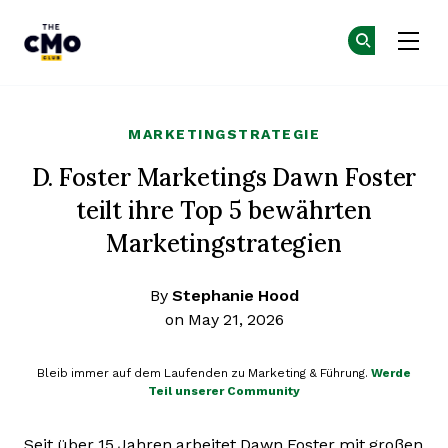
The CMO
Co
Co
Skip to main content
MARKETINGSTRATEGIE
D. Foster Marketings Dawn Foster
teilt ihre Top 5 bewährten
Marketingstrategien
By
Stephanie Hood
on May 21, 2026
Bleib immer auf dem Laufenden zu Marketing & Führung.
Werde
Teil unserer Community
Seit über 15 Jahren arbeitet Dawn Foster mit großen