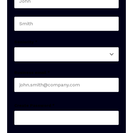
First name
Last name
Seniority
*
Business email
*
Create Password
*