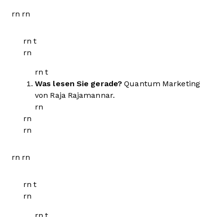
rn rn
rn t
rn
rn t
Was lesen Sie gerade?
Quantum Marketing
von Raja Rajamannar.
rn
rn
rn
rn rn
rn t
rn
rn t