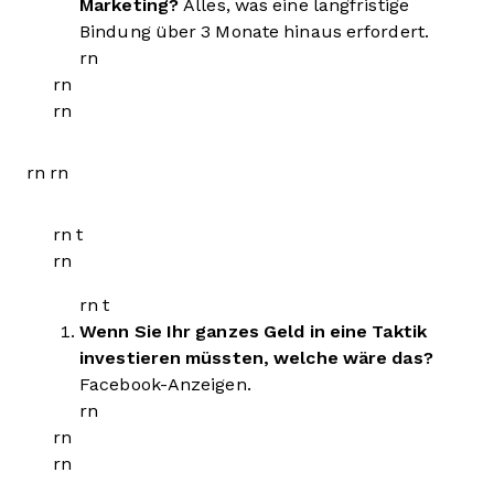
Marketing?
Alles, was eine langfristige
Bindung über 3 Monate hinaus erfordert.
rn
rn
rn
rn rn
rn t
rn
rn t
Wenn Sie Ihr ganzes Geld in eine Taktik
investieren müssten, welche wäre das?
Facebook-Anzeigen.
rn
rn
rn