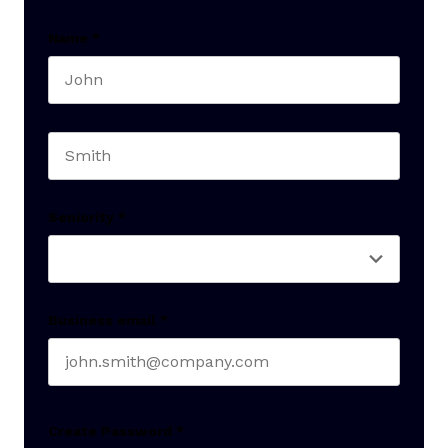
Name
*
First name
Last name
Seniority
*
Business email
*
Create Password
*