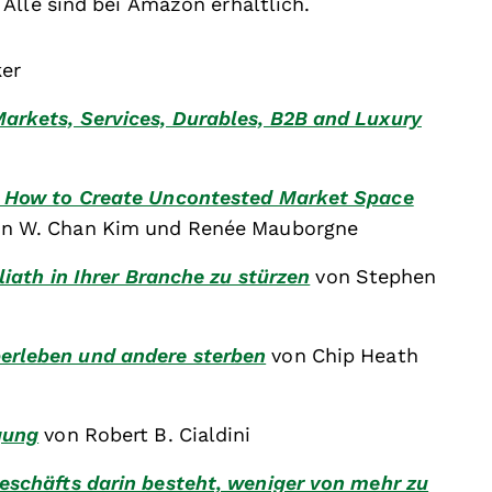
Alle sind bei Amazon erhältlich.
ker
arkets, Services, Durables, B2B and Luxury
: How to Create Uncontested Market Space
n W. Chan Kim und Renée Mauborgne
liath in Ihrer Branche zu stürzen
von Stephen
erleben und andere sterben
von Chip Heath
gung
von Robert B. Cialdini
eschäfts darin besteht, weniger von mehr zu