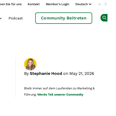
ben Sie für uns
Kontakt
Member's Login
Add us o
Follow
Community Beitreten
Podcast
Op
By
Stephanie Hood
on May 21, 2026
Bleib immer auf dem Laufenden zu Marketing &
Führung.
Werde Teil unserer Community