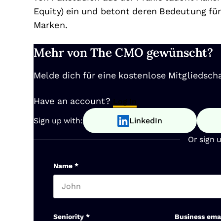
Equity) ein und betont deren Bedeutung für
Marken.
Mehr von The CMO gewünscht?
Melde dich für eine kostenlose Mitgliedscha
Have an account?
Log In
Sign up with:
LinkedIn
Or sign 
Name
*
First name
Seniority
*
Business ema