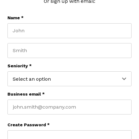
Or sign up with email:
Name
*
First name
Last name
Seniority
*
Business email
*
Create Password
*