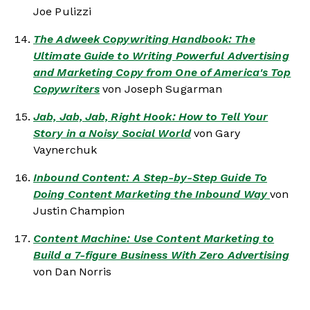
Joe Pulizzi
The Adweek Copywriting Handbook: The
Ultimate Guide to Writing Powerful Advertising
and Marketing Copy from One of America's Top
Copywriters
von Joseph Sugarman
Jab, Jab, Jab, Right Hook: How to Tell Your
Story in a Noisy Social World
von Gary
Vaynerchuk
Inbound Content: A Step-by-Step Guide To
Doing Content Marketing the Inbound Way
von
Justin Champion
Content Machine: Use Content Marketing to
Build a 7-figure Business With Zero Advertising
von Dan Norris