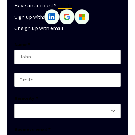
Have an account?
Log In
Sign up with:
Or sign up with email:
Name
*
First name
Last name
Seniority
*
Business email
*