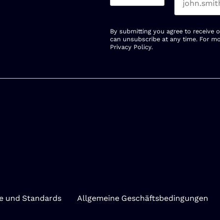
By submitting you agree to receive 
can unsubscribe at any time. For mo
Privacy Policy
.
te und Standards
Allgemeine Geschäftsbedingungen