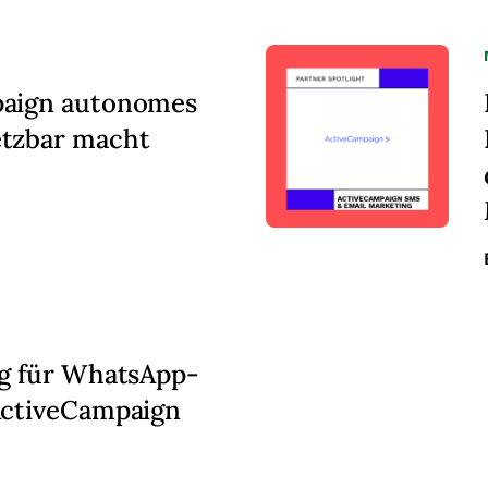
paign autonomes
tzbar macht
eg für WhatsApp-
ActiveCampaign