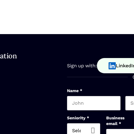
ation
Sign up with:
LinkedI
Name
*
First name
Las
Seniority
*
Business
email
*