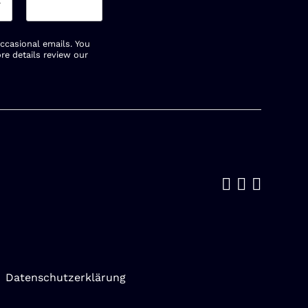
occasional emails. You
re details review our
Like us on
Follow u
Add us
Datenschutzerklärung