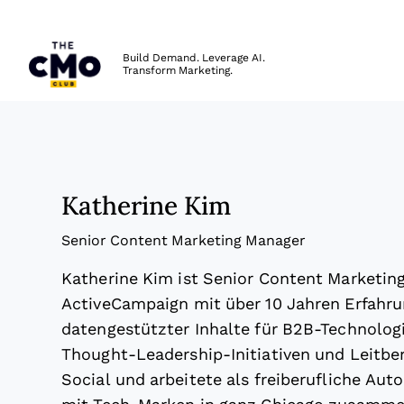
The CMO
Build Demand. Leverage AI.
Transform Marketing.
Skip to main content
Katherine Kim
Senior Content Marketing Manager
Katherine Kim ist Senior Content Marketin
ActiveCampaign mit über 10 Jahren Erfahrun
datengestützter Inhalte für B2B-Technologie
Thought-Leadership-Initiativen und Leitber
Social und arbeitete als freiberufliche Aut