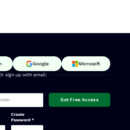
n
Google
Microsoft
Or sign up with email:
t name
Create
Password
*