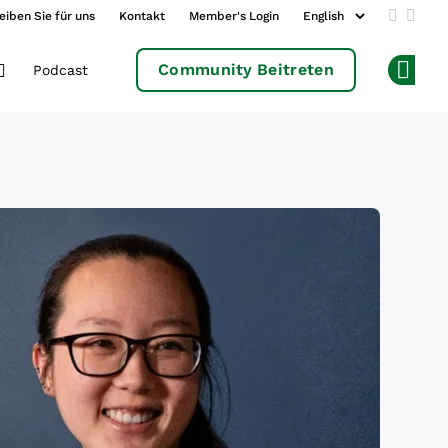
eiben Sie für uns
Kontakt
Member's Login
Add us 
Follo
Community Beitreten
Podcast
Op