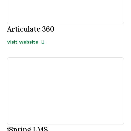
Articulate 360
Opens new window
Opens New Window
Visit Website
iSpring LMS