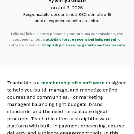
By
Shriya Ghate
on Jul 3, 2026
Responsabile dei contenuti SEO con oltre 15
anni di esperienza nella crescita.
I clic sui link qui sotto possono generare una commissione, che
sostiene la nostra
attività di test e recensioni indipendenti
di
software e servizi.
Scopri di più su come garantiamo trasparenza
.
Teachable is a
membership site software
designed
to help you build, manage, and monetize online
courses and communities. For marketing
managers balancing tight budgets, brand
standards, and the need for scalable digital
products, Teachable offers a straightforward
platform with built-in payment processing, course
delivery, and audience engagement tools. In this