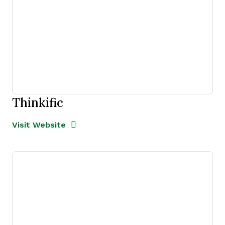
Thinkific
Opens new window
Opens New Window
Visit Website