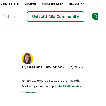
Scrivi per Noi
Contatto
Member's Login
Add us o
Follow
Unisciti Alla Community
Podcast
Op
By
Breanna Lawlor
on Jul 2, 2026
Rimani aggiornato su tutto ciò che riguarda
Marketing & Leadership.
Unisciti alla nostra
community