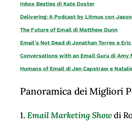
Inbox Besties
di Kate Doster
Delivering: A Podcast by Litmus
con Jason
The Future of Email
di Matthew Dunn
Email's Not Dead
di Jonathan Torres e Eric
Conversations with an Email Guru
di Amy 
Humans of Email
di Jen Capstraw e Natali
Panoramica dei Migliori P
1.
Email Marketing Show
di R