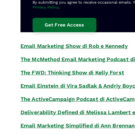
By submitting you agree to receive occasional emails. 
Privacy Policy
.
Email Marketing Show
di Rob e Kennedy
The McMethod Email Marketing Podcast
di
The FWD: Thinking Show
di Kelly Forst
Email Einstein
di Vira Sadlak & Andriy Boy
The ActiveCampaign Podcast
di ActiveCam
Deliverability Defined
di Melissa Lambert e
Email Marketing Simplified
di Ann Brennan