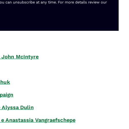
You can unsubscribe at any time. For more details review our
 John McIntyre
chuk
paign
 Alyssa Dulin
 e Anastassia Vangraefschepe