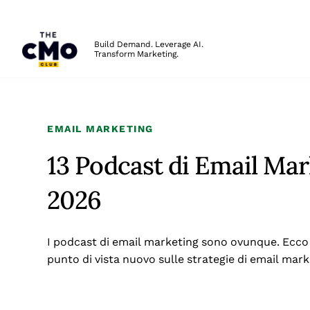
The CMO
Build Demand. Leverage AI.
Transform Marketing.
Skip to main content
EMAIL MARKETING
13 Podcast di Email Mar
2026
I podcast di email marketing sono ovunque. Ecco 
punto di vista nuovo sulle strategie di email mark