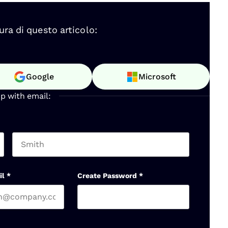
ura di questo articolo:
Google
Microsoft
up with email:
Last name
il
*
Create Password
*