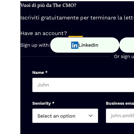
Vuoi di più da The CMO?
Iscriviti gratuitamente per terminare la lett
Have an account?
Log In
Sign up with:
LinkedIn
Or sign 
Name
*
First name
Seniority
*
Business ema