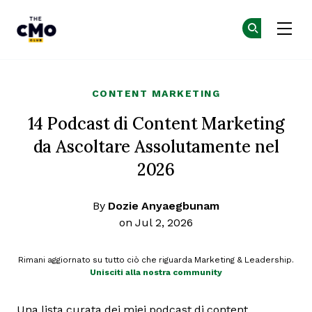
The CMO
Un
Un
Skip to main content
CONTENT MARKETING
14 Podcast di Content Marketing
da Ascoltare Assolutamente nel
2026
By
Dozie Anyaegbunam
on Jul 2, 2026
Rimani aggiornato su tutto ciò che riguarda Marketing & Leadership.
Unisciti alla nostra community
Una lista curata dei miei podcast di content