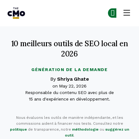
The CMO
Re
Re
Skip to main content
10 meilleurs outils de SEO local en
2026
GÉNÉRATION DE LA DEMANDE
By
Shriya Ghate
on May 22, 2026
Responsable du contenu SEO avec plus de
15 ans d'expérience en développement.
Nous évaluons les outils de manière indépendante, et les
commissions aident à financer nos tests. Consultez notre
politique
de transparence, notre
méthodologie
ou
suggérez un
outil
.