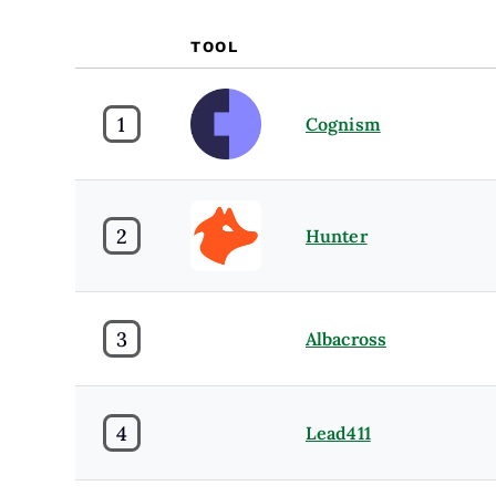
TOOL
1
Cognism
2
Hunter
3
Albacross
4
Lead411