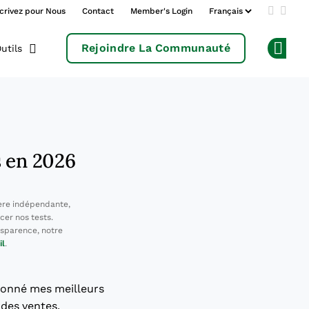
crivez pour Nous
Contact
Member's Login
Add us 
Follo
Rejoindre La Communauté
utils
Op
s en 2026
ère indépendante,
cer nos tests.
sparence, notre
il
.
tionné mes meilleurs
 des ventes.