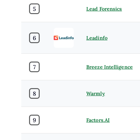
5
Lead Forensics
6
Leadinfo
7
Breeze Intelligence
8
Warmly
9
Factors.AI