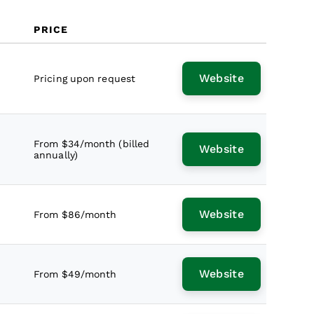
PRICE
Website
Pricing upon request
From $34/month (billed
Website
annually)
Website
From $86/month
Website
From $49/month