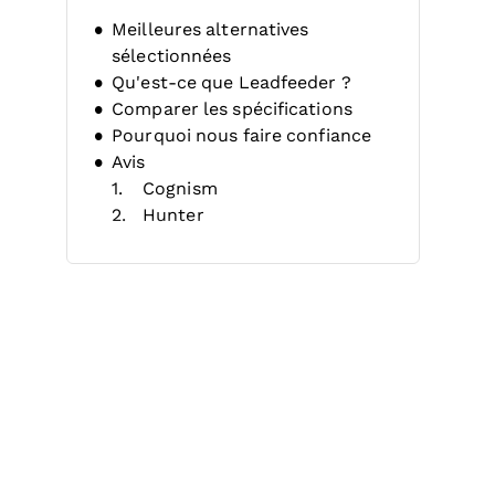
Meilleures alternatives
sélectionnées
Qu'est-ce que Leadfeeder ?
Comparer les spécifications
Pourquoi nous faire confiance
Avis
Cognism
Hunter
Albacross
Lead411
Lead Forensics
Leadinfo
Breeze Intelligence
Warmly
Factors.AI
Salespanel
Autres alternatives à
Leadfeeder