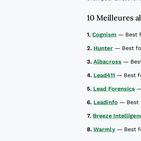
10 Meilleures a
1.
Cognism
—
Best 
2.
Hunter
—
Best fo
3.
Albacross
—
Bes
4.
Lead411
—
Best f
5.
Lead Forensics
6.
Leadinfo
—
Best
7.
Breeze Intelligen
8.
Warmly
—
Best f