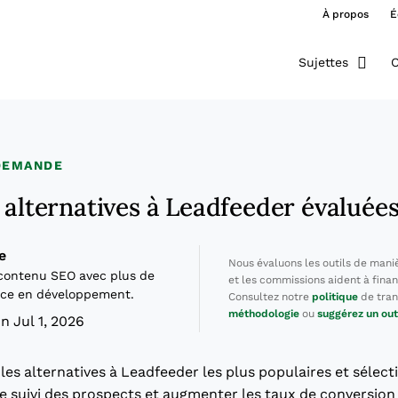
À propos
É
Sujettes
O
 DEMANDE
 alternatives à Leadfeeder évaluée
e
Nous évaluons les outils de mani
contenu SEO avec plus de
et les commissions aident à finan
nce en développement.
Consultez notre
politique
de tran
méthodologie
ou
suggérez un out
n Jul 1, 2026
 les alternatives à Leadfeeder les plus populaires et sélec
e suivi des prospects et augmenter les taux de conversion