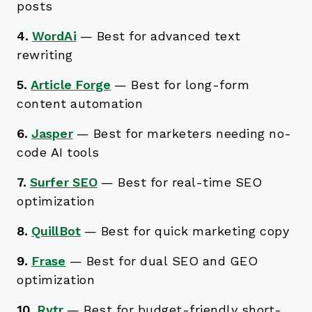
posts
4.
WordAi
—
Best for advanced text
rewriting
5.
Article Forge
—
Best for long-form
content automation
6.
Jasper
—
Best for marketers needing no-
code AI tools
7.
Surfer SEO
—
Best for real-time SEO
optimization
8.
QuillBot
—
Best for quick marketing copy
9.
Frase
—
Best for dual SEO and GEO
optimization
10.
Rytr
—
Best for budget-friendly short-