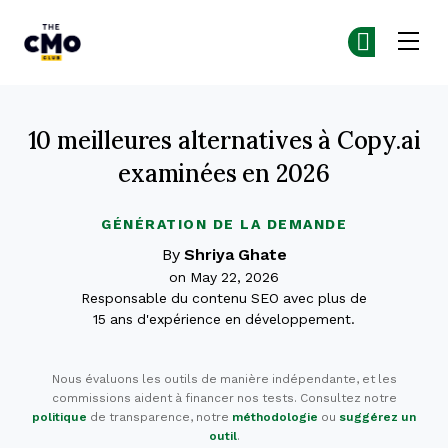
The CMO
Re
Re
Skip to main content
10 meilleures alternatives à Copy.ai
examinées en 2026
GÉNÉRATION DE LA DEMANDE
By
Shriya Ghate
on May 22, 2026
Responsable du contenu SEO avec plus de
15 ans d'expérience en développement.
Nous évaluons les outils de manière indépendante, et les
commissions aident à financer nos tests. Consultez notre
politique
de transparence, notre
méthodologie
ou
suggérez un
outil
.