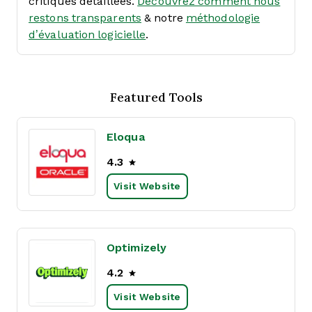
critiques détaillées.
Découvrez comment nous
restons transparents
& notre
méthodologie
d’évaluation logicielle
.
Featured Tools
Eloqua
4.3
Visit Website
Optimizely
4.2
Visit Website