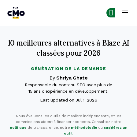
The CMO
Re
Re
Skip to main content
10 meilleures alternatives à Blaze AI
classées pour 2026
GÉNÉRATION DE LA DEMANDE
By
Shriya Ghate
Responsable du contenu SEO avec plus de
15 ans d'expérience en développement.
Last updated on Jul 1, 2026
Nous évaluons les outils de manière indépendante, et les
commissions aident à financer nos tests. Consultez notre
politique
de transparence, notre
méthodologie
ou
suggérez un
outil
.