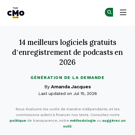
The CMO
Re
Re
Skip to main content
14 meilleurs logiciels gratuits
d’enregistrement de podcasts en
2026
GÉNÉRATION DE LA DEMANDE
By
Amanda Jacques
Last updated on Jul 15, 2026
Nous évaluons les outils de manière indépendante, et les
commissions aident à financer nos tests. Consultez notre
politique
de transparence, notre
méthodologie
ou
suggérez un
outil
.