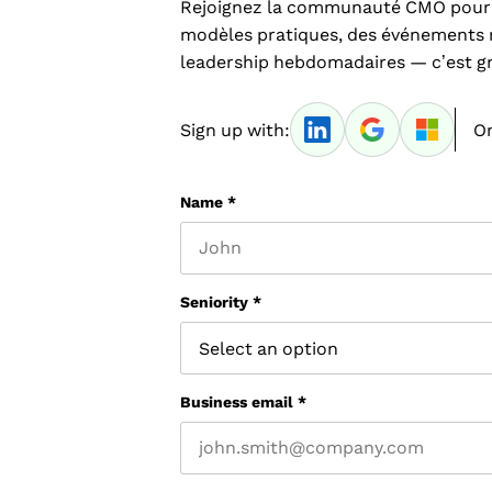
Rejoignez la communauté CMO pour a
modèles pratiques, des événements 
leadership hebdomadaires — c’est gra
Sign up with:
Or
Name
*
First name
Seniority
*
Business email
*