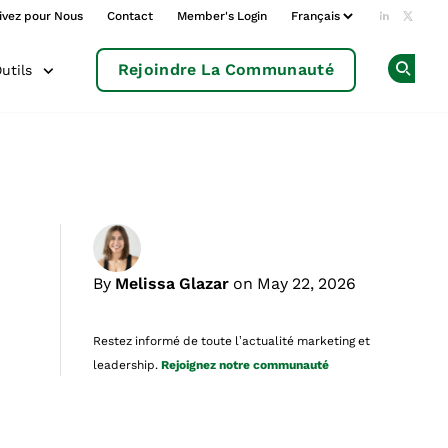
ivez pour Nous
Contact
Member's Login
Add us o
Follow
Rejoindre La Communauté
utils
Op
By
Melissa Glazar
on May 22, 2026
Restez informé de toute l’actualité marketing et
leadership.
Rejoignez notre communauté