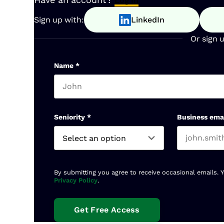
Have an account?
Log In
Sign up with:
LinkedIn
Or sign 
Name
*
First name
Seniority
*
Business ema
By submitting you agree to receive occasional emails. 
Privacy Policy
.