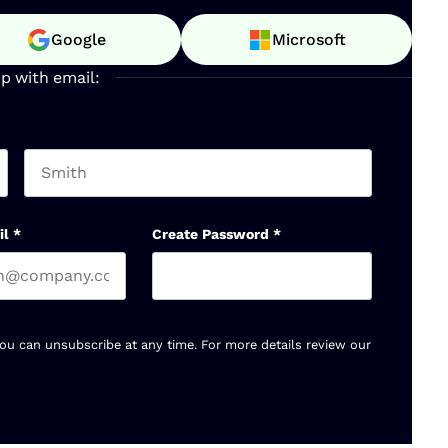
Google
Microsoft
up with email:
Last name
il
*
Create Password
*
You can unsubscribe at any time. For more details review our