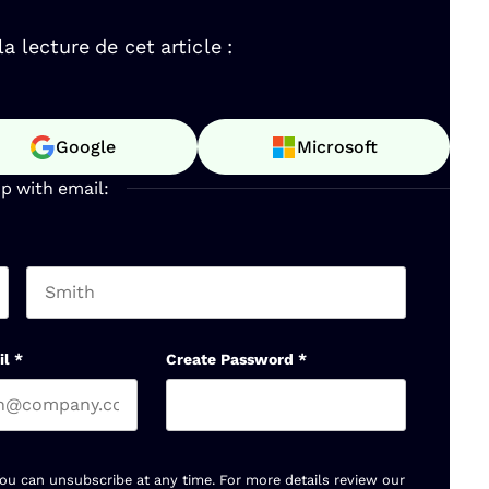
 lecture de cet article :
Google
Microsoft
up with email:
Last name
il
*
Create Password
*
You can unsubscribe at any time. For more details review our