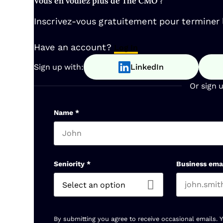
Vous en voulez plus de The CMO ?
Inscrivez-vous gratuitement pour terminer la
Have an account?
Log In
Sign up with:
LinkedIn
Or sign 
Name
*
First name
Seniority
*
Business ema
By submitting you agree to receive occasional emails. 