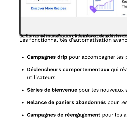
Le constructeur d’automatisations par glisser-déposer d’ActiveCampaign permet de visualiser facilement
Les fonctionnalités d’automatisation avanc
Campagnes drip
pour accompagner les p
Déclencheurs comportementaux
qui ré
utilisateurs
Séries de bienvenue
pour les nouveaux 
Relance de paniers abandonnés
pour le
Campagnes de réengagement
pour les a