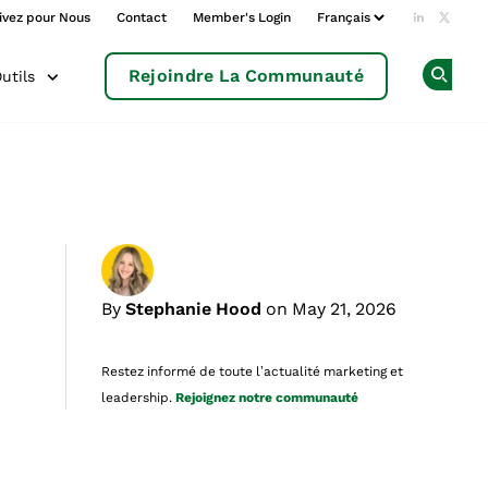
ivez pour Nous
Contact
Member's Login
Add us o
Follow
Rejoindre La Communauté
utils
Op
By
Stephanie Hood
on May 21, 2026
Restez informé de toute l’actualité marketing et
leadership.
Rejoignez notre communauté