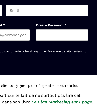
Last name
il
*
Create Password
*
You can unsubscribe at any time. For more details review our
lients, gagner plus d’argent et sortir du lot
t sur le fait de ne surtout pas lire cet
, dans son livre
Le Plan Marketing sur 1 page
,