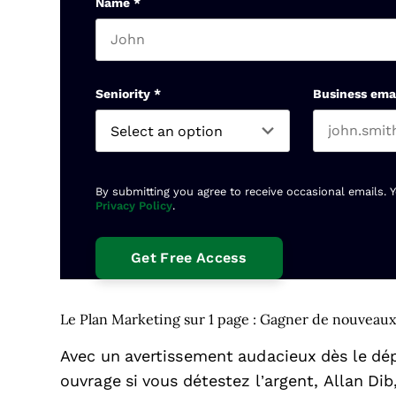
Name
*
First name
Seniority
*
Business ema
By submitting you agree to receive occasional emails. 
Privacy Policy
.
Le Plan Marketing sur 1 page : Gagner de nouveaux c
Avec un avertissement audacieux dès le dépar
ouvrage si vous détestez l’argent, Allan Dib