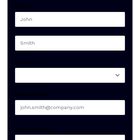
Name
*
First name
Last name
Seniority
*
Business email
*
Create Password
*