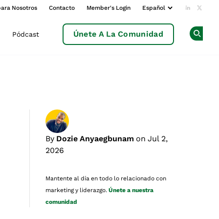
para Nosotros
Contacto
Member's Login
Add us o
Follow
Únete A La Comunidad
Pódcast
Op
By
Dozie Anyaegbunam
on Jul 2,
2026
Mantente al día en todo lo relacionado con
marketing y liderazgo.
Únete a nuestra
comunidad