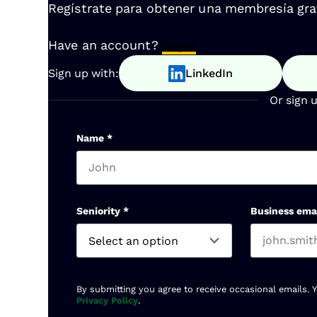
Regístrate para obtener una membresía gratu
Have an account?
Log In
Sign up with:
LinkedIn
Or sign 
Name
*
First name
Seniority
*
Business ema
By submitting you agree to receive occasional emails. 
Privacy Policy
.