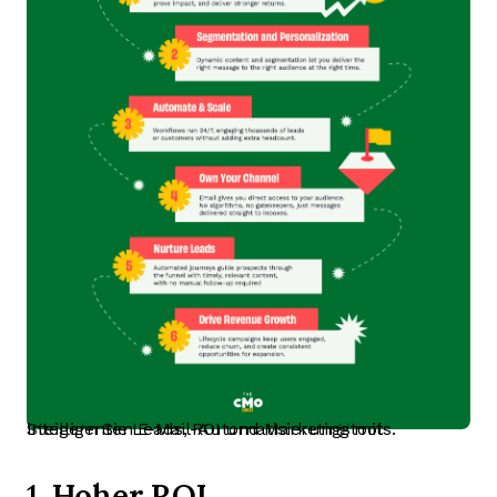
Steigern Sie Leads, ROI und Marketing mit intelligenten E-Mail-Automatisierungstools.
Hoher ROI
1.