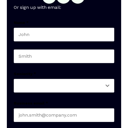
Or sign up with email:
Name
*
First name
Last name
Seniority
*
Business email
*