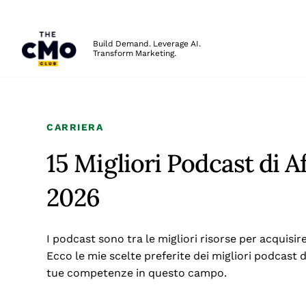
The CMO
Build Demand. Leverage AI.
Transform Marketing.
Skip to main content
CARRIERA
15 Migliori Podcast di Af
2026
I podcast sono tra le migliori risorse per acquisi
Ecco le mie scelte preferite dei migliori podcast 
tue competenze in questo campo.