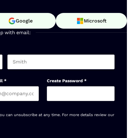
Google
Microsoft
up with email:
Last name
il
*
Create Password
*
You can unsubscribe at any time. For more details review our