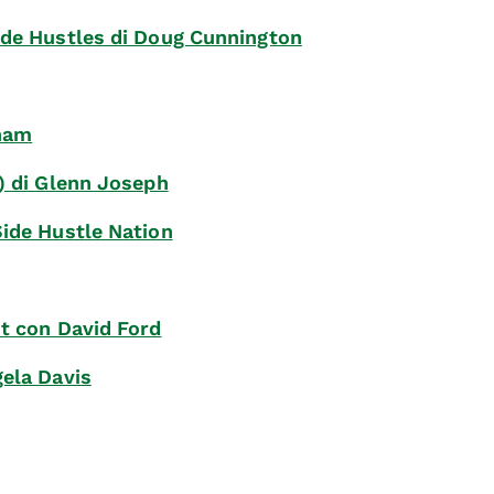
ide Hustles
di Doug Cunnington
ham
y)
di Glenn Joseph
Side Hustle Nation
st con David Ford
gela Davis