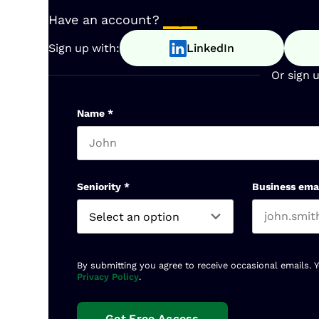
Have an account?
Log In
Sign up with:
LinkedIn
Or sign 
Name
*
First name
Seniority
*
Business ema
By submitting you agree to receive occasional emails. 
Privacy Policy
.