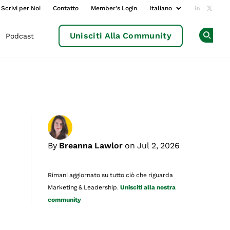
Scrivi per Noi
Contatto
Member's Login
Add us o
Follow
Unisciti Alla Community
Podcast
Op
By
Breanna Lawlor
on Jul 2, 2026
Rimani aggiornato su tutto ciò che riguarda
Marketing & Leadership.
Unisciti alla nostra
community