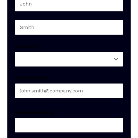
First name
Last name
Seniority
*
Business email
*
Create Password
*