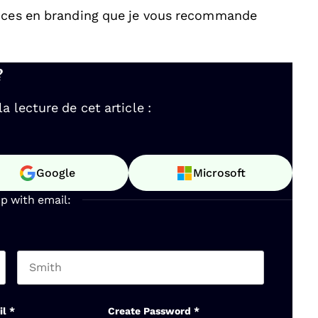
ences en branding que je vous recommande
?
 lecture de cet article :
Google
Microsoft
up with email:
Last name
il
*
Create Password
*