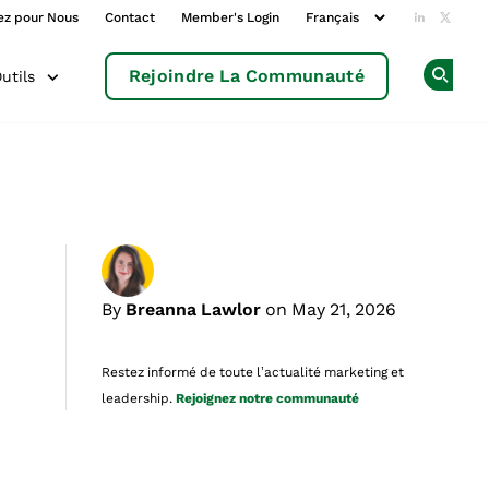
ez pour Nous
Contact
Member's Login
Add us o
Follow
Rejoindre La Communauté
utils
Op
By
Breanna Lawlor
on May 21, 2026
Restez informé de toute l’actualité marketing et
leadership.
Rejoignez notre communauté