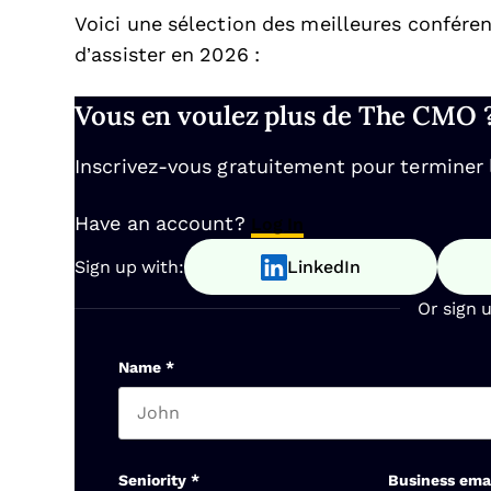
Voici une sélection des meilleures confér
d’assister en 2026 :
Vous en voulez plus de The CMO 
Inscrivez-vous gratuitement pour terminer la
Have an account?
Log In
Sign up with:
LinkedIn
Or sign 
Name
*
First name
Seniority
*
Business ema