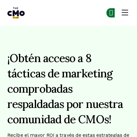
The CMO
Ún
Ún
Skip to main content
8 tácticas de marketing
¡Obtén acceso a 8
tácticas de marketing
comprobadas
respaldadas por nuestra
comunidad de CMOs!
Recibe el mayor ROI a través de estas estrategias de