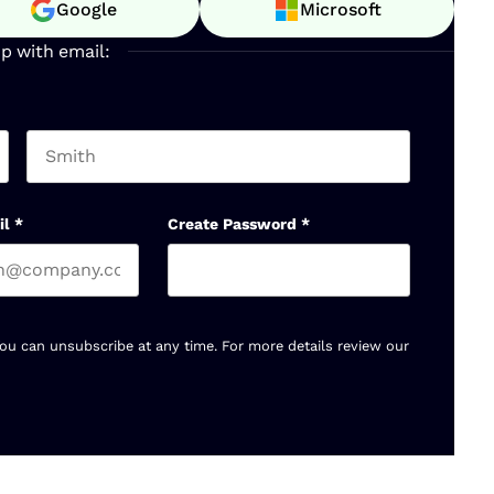
Google
Microsoft
up with email:
Last name
il
*
Create Password
*
You can unsubscribe at any time. For more details review our