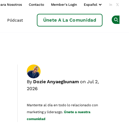
para Nosotros
Contacto
Member's Login
Add us o
Follow
Únete A La Comunidad
Pódcast
Op
By
Dozie Anyaegbunam
on Jul 2,
2026
Mantente al día en todo lo relacionado con
marketing y liderazgo.
Únete a nuestra
comunidad