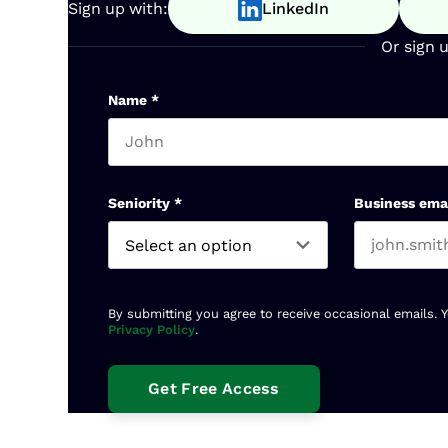
Sign up with:
LinkedIn
Or sign 
Name
*
First name
Seniority
*
Business ema
By submitting you agree to receive occasional emails. 
Privacy Policy
.