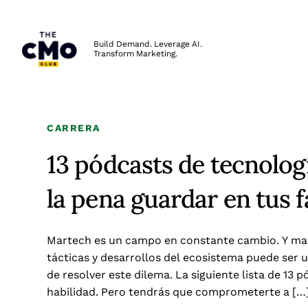
The CMO
Build Demand. Leverage AI.
Transform Marketing.
Skip to main content
CARRERA
13 pódcasts de tecnolog
la pena guardar en tus 
Martech es un campo en constante cambio. Y man
tácticas y desarrollos del ecosistema puede ser
de resolver este dilema. La siguiente lista de 13
habilidad. Pero tendrás que comprometerte a […