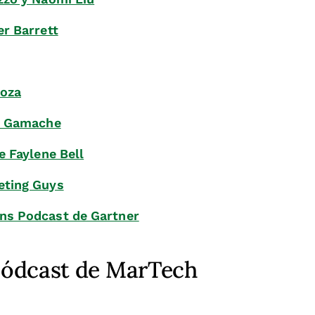
r Barrett
doza
il Gamache
e Faylene Bell
eting Guys
ns Podcast de Gartner
pódcast de MarTech