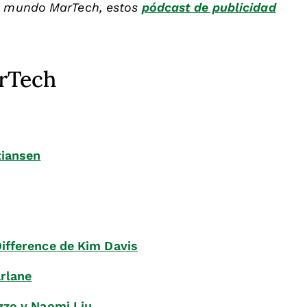
el mundo MarTech, estos
pódcast de publicidad
arTech
tiansen
ifference de Kim Davis
rlane
zzo y Naomi Liu