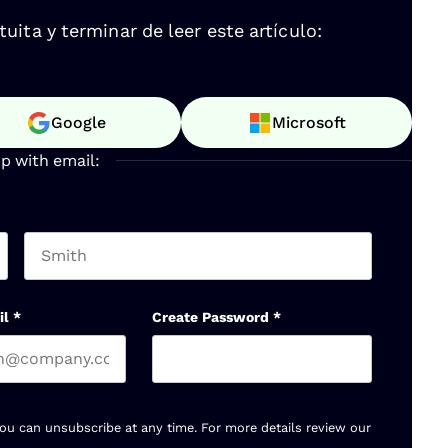
ita y terminar de leer este artículo:
Google
Microsoft
up with email:
Last name
il
*
Create Password
*
You can unsubscribe at any time. For more details review our