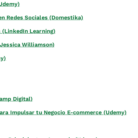
(Udemy)
en Redes Sociales (Domestika)
 (LinkedIn Learning)
(Jessica Williamson)
my)
amp Digital)
 para Impulsar tu Negocio E-commerce (Udemy)