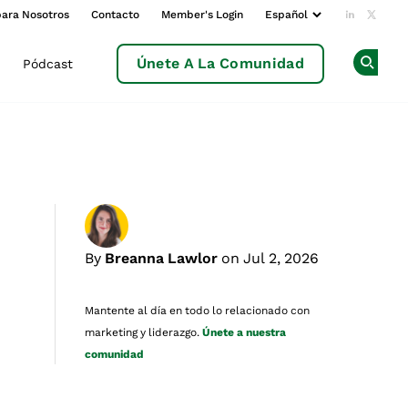
para Nosotros
Contacto
Member's Login
Add us o
Follow
Únete A La Comunidad
Pódcast
Op
By
Breanna Lawlor
on Jul 2, 2026
Mantente al día en todo lo relacionado con
marketing y liderazgo.
Únete a nuestra
comunidad