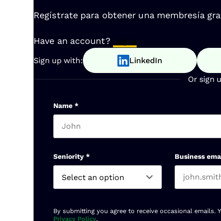
Regístrate para obtener una membresía gratu
Have an account?
Log In
Sign up with:
LinkedIn
Or sign 
Name
*
First name
Seniority
*
Business ema
By submitting you agree to receive occasional emails. 
Privacy Policy
.