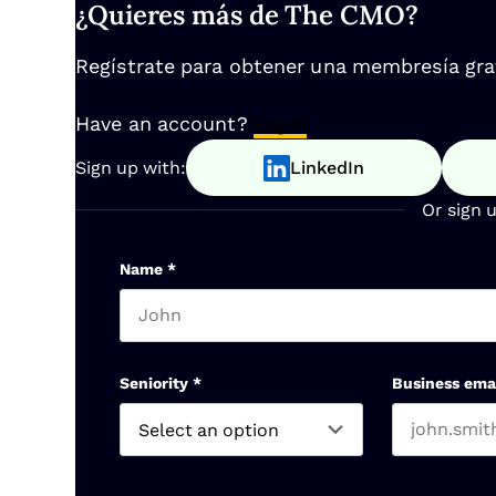
¿Quieres más de The CMO?
Regístrate para obtener una membresía gratu
Have an account?
Log In
Sign up with:
LinkedIn
Or sign 
Name
*
First name
Seniority
*
Business ema