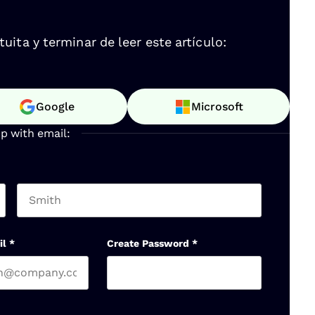
ita y terminar de leer este artículo:
Google
Microsoft
up with email:
Last name
il
*
Create Password
*