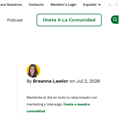
para Nosotros
Contacto
Member's Login
Add us o
Follow
Únete A La Comunidad
Pódcast
Op
By
Breanna Lawlor
on Jul 2, 2026
Mantente al día en todo lo relacionado con
marketing y liderazgo.
Únete a nuestra
comunidad