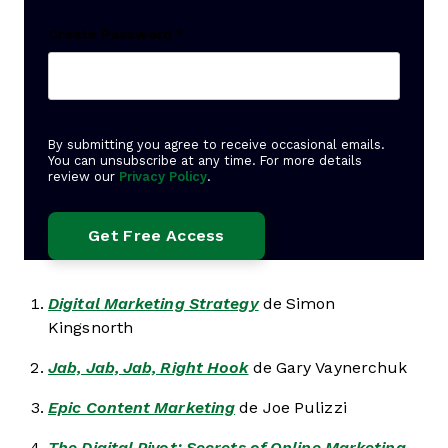
Create Password
*
By submitting you agree to receive occasional emails.
You can unsubscribe at any time. For more details
review our
Privacy Policy
.
Digital Marketing Strategy
de Simon
Kingsnorth
Jab, Jab, Jab, Right Hook
de Gary Vaynerchuk
Epic Content Marketing
de Joe Pulizzi
The Digital Pivot: Secrets of Online Marketing