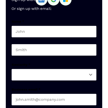
Or sign up with email:
Name
*
First name
Last name
Seniority
*
Business email
*