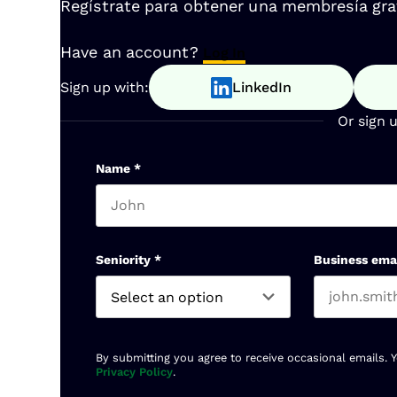
Regístrate para obtener una membresía gratu
Have an account?
Log In
Sign up with:
LinkedIn
Or sign 
Name
*
First name
Seniority
*
Business ema
By submitting you agree to receive occasional emails. 
Privacy Policy
.