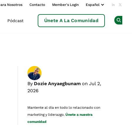
para Nosotros
Contacto
Member's Login
Add us o
Follow
Únete A La Comunidad
Pódcast
Op
By
Dozie Anyaegbunam
on Jul 2,
2026
Mantente al día en todo lo relacionado con
marketing y liderazgo.
Únete a nuestra
comunidad