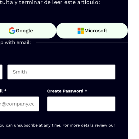
ita y terminar de leer este artículo:
Google
Microsoft
up with email:
Last name
il
*
Create Password
*
You can unsubscribe at any time. For more details review our