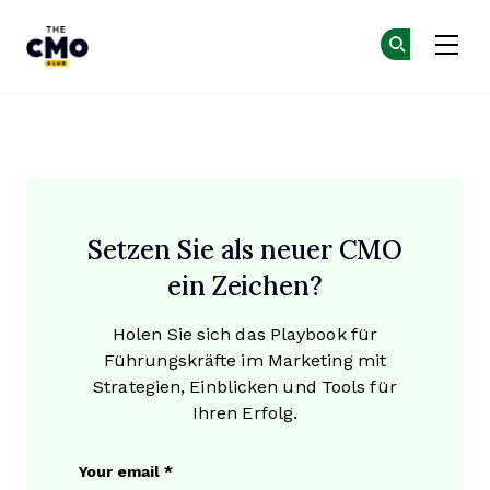
The CMO
Co
Co
Skip to main content
Das Playbook für Chefvermark
Setzen Sie als neuer CMO
ein Zeichen?
Holen Sie sich das Playbook für
Führungskräfte im Marketing mit
Strategien, Einblicken und Tools für
Ihren Erfolg.
X/Twitter
Your email
*