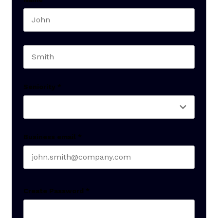
First name
Last name
Seniority
*
Business email
*
Create Password
*