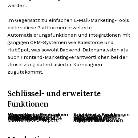
werden.
Im Gegensatz zu einfachen E-Mail-Marketing-Tools
bieten diese Plattformen erweiterte
Automatisierungsfunktionen und Integrationen mit
gängigen CRM-Systemen wie Salesforce und
HubSpot, was sowohl Backend-Datenanalysten als
auch Frontend-Marketingverantwortlichen bei der
Umsetzung datenbasierter Kampagnen
zugutekommt.
Schlüssel- und erweiterte
Funktionen
Wesentliche Funktionen
Erweiterte Funktionen
Verwaltung von E-Mail-Listen
Prädiktive Analysen
Erstellung von E-Mail-Vorlagen
KI-gestützte Einblicke
A/B-Tests
Multivariate Tests
Planung und Automatisierung
Dynamische Inhalte
Analyse und Berichterstattung
Verhaltensbasiertes Tracking
Segmentierung und Zielgruppenansprache
Erweiterte Segmentierung
Integration mit CRM-Systemen
Anpassbare Dashboards
Personalisierung
Erweiterte API-Integrationen
Datenimport/-export
Algorithmen für maschinelles Lernen
Integration sozialer Medien