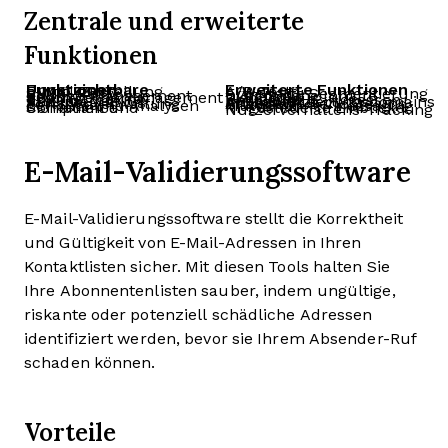
Zentrale und erweiterte
Funktionen
Unverzichtbare Funktionen
Erweiterte Funktionen
E-Mail-Zustellung
A/B-Tests
SMTP-Relay
Erweiterte Segmentierung
Bounce-Management
Dynamische Inhalte
Spam-Beschwerdemanagement
Webhooks
E-Mail-Tracking
Dedizierte IP-Adressen
API-Integration
Individuelle Authentifizierungsdomains
Vorlagenverwaltung
Erweiterte Berichte und Analysen
Berichte und Analysen
Multichannel-Messaging
Sicherheit und Compliance
KI-gesteuerte Einblicke
Nutzerverhaltens-Tracking
E-Mail-Validierungssoftware
E-Mail-Validierungssoftware stellt die Korrektheit
und Gültigkeit von E-Mail-Adressen in Ihren
Kontaktlisten sicher. Mit diesen Tools halten Sie
Ihre Abonnentenlisten sauber, indem ungültige,
riskante oder potenziell schädliche Adressen
identifiziert werden, bevor sie Ihrem Absender-Ruf
schaden können.
Vorteile