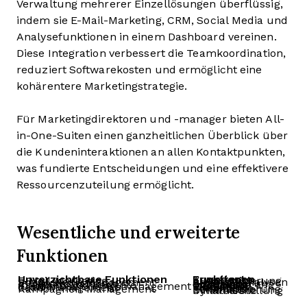
Verwaltung mehrerer Einzellösungen überflüssig,
indem sie E-Mail-Marketing, CRM, Social Media und
Analysefunktionen in einem Dashboard vereinen.
Diese Integration verbessert die Teamkoordination,
reduziert Softwarekosten und ermöglicht eine
kohärentere Marketingstrategie.
Für Marketingdirektoren und -manager bieten All-
in-One-Suiten einen ganzheitlichen Überblick über
die Kundeninteraktionen an allen Kontaktpunkten,
was fundierte Entscheidungen und eine effektivere
Ressourcenzuteilung ermöglicht.
Wesentliche und erweiterte
Funktionen
Unverzichtbare Funktionen
Erweiterte Funktionen
E-Mail-Marketing
KI-Automatisierung
Sozial Media Management
Prognoseanalysen
Inhaltsverwaltung
Erweiterte Segmentierung
Analysen und Berichte
Integrierter E-Commerce
Kundenbeziehungsmanagement (CRM)
Multikanal-Marketing
Lead-Management
Verhaltens-Tracking
Kampagnen-Management
Erweiterte Personalisierung
Dynamische Inhaltserstellung