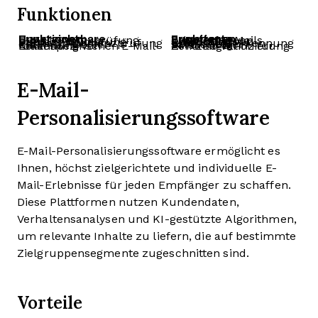
Funktionen
Unverzichtbare Funktionen
Erweiterte Funktionen
E-Mail-Syntaxprüfung
Erkennung von Wegwerf-E-Mails
Domain-Validierung
Erkennung von Spamfallen
Postfach-Existenzprüfung
Greylisting-Erkennung
Catch-all-Server-Erkennung
SMTP-Server-Validierung
Erkennung von rollenspezifischen E-Mail-Konten
API-Integration für Echtzeit-Verifizierung
E-Mail-
Personalisierungssoftware
E-Mail-Personalisierungssoftware ermöglicht es
Ihnen, höchst zielgerichtete und individuelle E-
Mail-Erlebnisse für jeden Empfänger zu schaffen.
Diese Plattformen nutzen Kundendaten,
Verhaltensanalysen und KI-gestützte Algorithmen,
um relevante Inhalte zu liefern, die auf bestimmte
Zielgruppensegmente zugeschnitten sind.
Vorteile