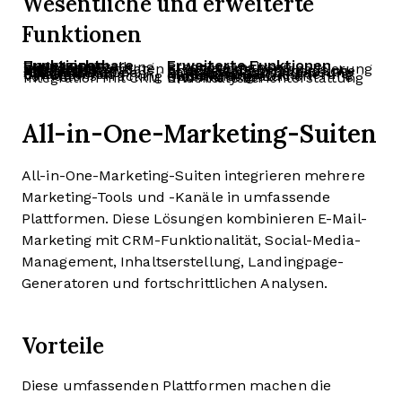
Wesentliche und erweiterte
Funktionen
Unverzichtbare Funktionen
Erweiterte Funktionen
E-Mail-Vorlagenerstellung
Prognoseanalysen
Segmentierung nach Benutzerdaten
KI-gestützte Personalisierung
A/B-Tests für Betreffzeilen
Erweiterte Segmentierung und Zielgruppenansprache
Automatisierte Nachfassaktionen
Echtzeit-Inhaltsanpassung
Dynamisches Einfügen von Inhalten
Multikanal-Kampagnenorchestrierung
Verhaltens-Tracking
Optimierung durch maschinelles Lernen
Integration mit CRM
Erweiterte Berichterstattung und Analysen
All-in-One-Marketing-Suiten
All-in-One-Marketing-Suiten integrieren mehrere
Marketing-Tools und -Kanäle in umfassende
Plattformen. Diese Lösungen kombinieren E-Mail-
Marketing mit CRM-Funktionalität, Social-Media-
Management, Inhaltserstellung, Landingpage-
Generatoren und fortschrittlichen Analysen.
Vorteile
Diese umfassenden Plattformen machen die