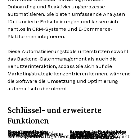
Onboarding und Reaktivierungsprozesse
automatisieren. Sie bieten umfassende Analysen
für fundierte Entscheidungen und lassen sich
nahtlos in CRM-Systeme und E-Commerce-
Plattformen integrieren.
Diese Automatisierungstools unterstützen sowohl
das Backend-Datenmanagement als auch die
Benutzerinteraktion, sodass Sie sich auf die
Marketingstrategie konzentrieren können, während
die Software die Umsetzung und Optimierung
automatisch übernimmt.
Schlüssel- und erweiterte
Funktionen
Unverzichtbare Funktionen
Erweiterte Funktionen
E-Mail-Marketing
KI-gesteuerte Einblicke
Lead-Management
Prädiktive Analysen
CRM-Integration
Multi-Touch-Attribution
Berichte und Analysen
Erweiterte Segmentierung
Social Media Marketing
Dynamische Inhalts-Personalisierung
Landingpages
Verhaltensbasierte Nachverfolgung
Webformulare
A/B-Tests
Kampagnenmanagement
Marketing-Ressourcenmanagement
Erweiterte Workflow-Automatisierung
Omnichannel-Marketingkampagnen