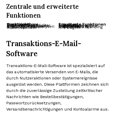
Zentrale und erweiterte
Funktionen
Unverzichtbare Funktionen
Erweiterte Funktionen
E-Mail-Vorlagen
A/B-Tests
Drag-and-Drop-Editor
Erweiterte Automatisierung
Kontaktmanagement
Integration mit CRM
Grundlegende Analysen
Erweiterte Segmentierung
Geplantes Senden
Individuelles Branding
Autoresponder
API-Zugriff
Transaktions-E-Mail-
Software
Transaktions-E-Mail-Software ist spezialisiert auf
das automatisierte Versenden von E-Mails, die
durch Nutzeraktionen oder Systemereignisse
ausgelöst werden. Diese Plattformen zeichnen sich
durch die zuverlässige Zustellung zeitkritischer
Nachrichten wie Bestellbestätigungen,
Passwortzurücksetzungen,
Versandbenachrichtigungen und Kontoalarme aus.