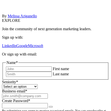
By
Melissa Ariganello
EXPLORE
Join the community of next generation marketing leaders.
Sign up with:
LinkedIn
Google
Microsoft
Or sign up with email:
Name
*
First name
Last name
Seniority
*
Business email
*
Create Password
*
By submitting you agree to receive occasional emails. You can unsubscribe at